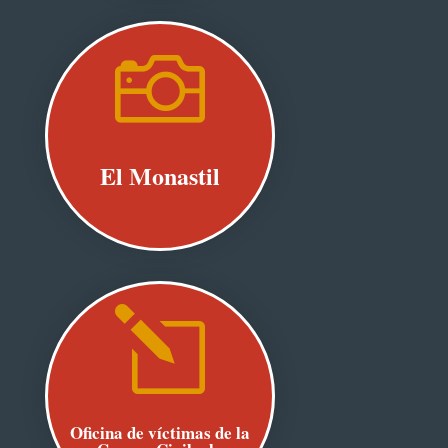

El Monastil
l
Oficina de víctimas de la