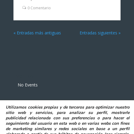
0 Comentario
« Entradas más antiguas
Entradas siguientes »
Eventos
No Events
Utilizamos
cookies propias y de terceros
para
optimizar nuestro
sitio web y servicios, para analizar su perfil, mostrarle
publicidad relacionada con sus preferencias o para hacer el
seguimiento del usuario en esta web o en varias webs con fines
POLITICA DE PRIVACIDAD
AVISO LEGAL
de marketing similares y redes sociales en base a un perfil
POLITICA DE COOKIES