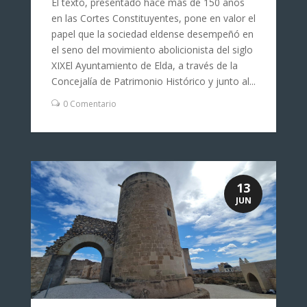
El texto, presentado hace más de 150 años
en las Cortes Constituyentes, pone en valor el
papel que la sociedad eldense desempeñó en
el seno del movimiento abolicionista del siglo
XIXEl Ayuntamiento de Elda, a través de la
Concejalía de Patrimonio Histórico y junto al...
0 Comentario
13
JUN