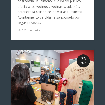
degradada visualmente el espacio público,
afecta a los vecinos y vecinas y, además,
deteriora la calidad de las visitas turísticasEl
Ayuntamiento de Elda ha sancionado por
segunda vez a...
0 Comentario
23
ENE