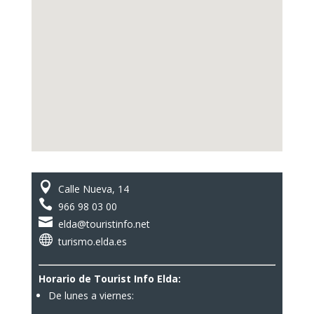

Calle Nueva, 14

966 98 03 00

elda@touristinfo.net

turismo.elda.es
Horario de Tourist Info Elda:
De lunes a viernes: