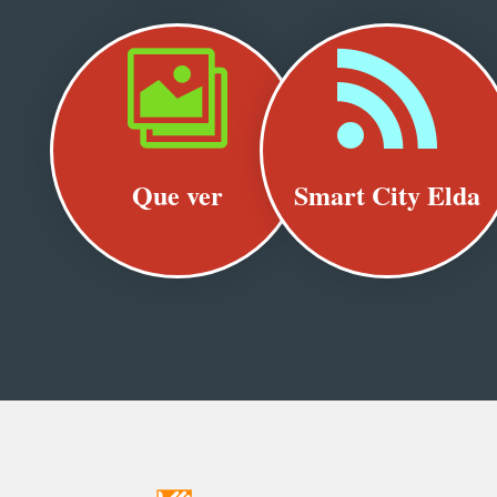


Que ver
Smart City Elda