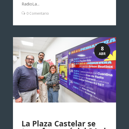
RadioLa...
0 Comentario
8
ABR
La Plaza Castelar se