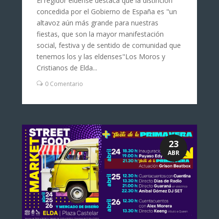
El regidor eldense destaca que la distinción
concedida por el Gobierno de España es "un
altavoz aún más grande para nuestras
fiestas, que son la mayor manifestación
social, festiva y de sentido de comunidad que
tenemos los y las eldenses"Los Moros y
Cristianos de Elda...
0 Comentario
23
ABR