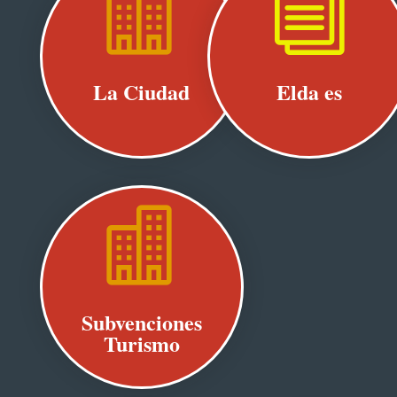

i
La Ciudad
Elda es

Subvenciones
Turismo