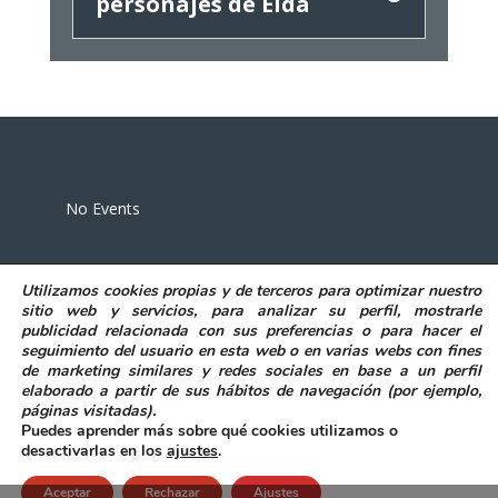
personajes de Elda
Eventos
No Events
Utilizamos
cookies propias y de terceros
para
optimizar nuestro
sitio web y servicios, para analizar su perfil, mostrarle
publicidad relacionada con sus preferencias o para hacer el
seguimiento del usuario en esta web o en varias webs con fines
POLITICA DE PRIVACIDAD
AVISO LEGAL
de marketing similares y redes sociales en base a un perfil
POLITICA DE COOKIES
elaborado a partir de sus hábitos de navegación (por ejemplo,
DECLARACIÓN DE ACCESIBILIDAD
páginas visitadas)
.
Puedes aprender más sobre qué cookies utilizamos o
desactivarlas en los
ajustes
.
Aceptar
Rechazar
Ajustes