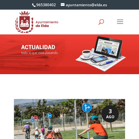
965380402
ayuntamiento@elda.es
3
AGO