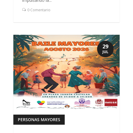
impulsando la...
0 Comentario
29
JUL
PERSONAS MAYORES
leer más