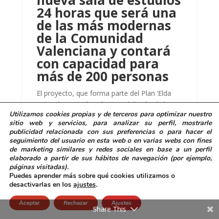
nueva sala de estudios
24 horas que será una
de las más modernas
de la Comunidad
Valenciana y contará
con capacidad para
más de 200 personas
El proyecto, que forma parte del Plan ‘Elda
parte de ti’ e incluye la remodelación de la
Utilizamos
cookies propias y de terceros
para
optimizar nuestro
plaza anexa, permitirá reacondicionar la
sitio web y servicios, para analizar su perfil, mostrarle
antigua sede del CEFIRE dotándola de
publicidad relacionada con sus preferencias o para hacer el
espacios para trabajos en equipo, sala
seguimiento del usuario en esta web o en varias webs con fines
de marketing similares y redes sociales en base a un perfil
polivalente, salón de actos y área de
elaborado a partir de sus hábitos de navegación (por ejemplo,
descanso, entre otros...
páginas visitadas)
.
Puedes aprender más sobre qué cookies utilizamos o
0 Comentario
desactivarlas en los
ajustes
.
Aceptar
Rechazar
Ajustes
Share This