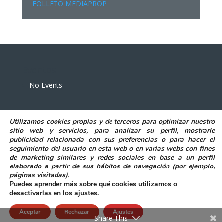
FOLLETO MEDIAPROP
Eventos
No Events
Utilizamos
cookies propias y de terceros
para
optimizar nuestro
sitio web y servicios, para analizar su perfil, mostrarle
publicidad relacionada con sus preferencias o para hacer el
seguimiento del usuario en esta web o en varias webs con fines
POLITICA DE PRIVACIDAD
AVISO LEGAL
de marketing similares y redes sociales en base a un perfil
POLITICA DE COOKIES
elaborado a partir de sus hábitos de navegación (por ejemplo,
DECLARACIÓN DE ACCESIBILIDAD
páginas visitadas)
.
Puedes aprender más sobre qué cookies utilizamos o
desactivarlas en los
ajustes
.
Aceptar
Rechazar
Ajustes
@ Excmo. Ayuntamiento de Elda
|
Accesibilidad
Share This