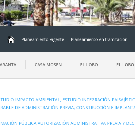
Planeamiento Vigente
Planeamiento en tramitación
TARANTA
CASA MOSEN
EL LOBO
EL LOBO 
STUDIO IMPACTO AMBIENTAL, ESTUDIO INTEGRACIÓN PAISAJÍSTI
ORABLE DE ADMINISTRACIÓN PREVIA, CONSTRUCCIÓN E IMPLANT
RMACIÓN PÚBLICA AUTORIZACIÓN ADMINISTRATIVA PREVIA Y DEC