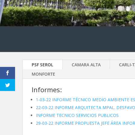
PSF SEROL
CAMARA ALTA
CARLI-
MONFORTE
Informes:
1-03-22 INFORME TÉCNICO MEDIO AMBIENTE E
22-03-22 INFORME ARQUITECTA MPAL. DESFAV
INFORME TECNICO SERVICIOS PUBLICOS
29-03-22 INFORME PROPUESTA JEFE ÁREA INFO