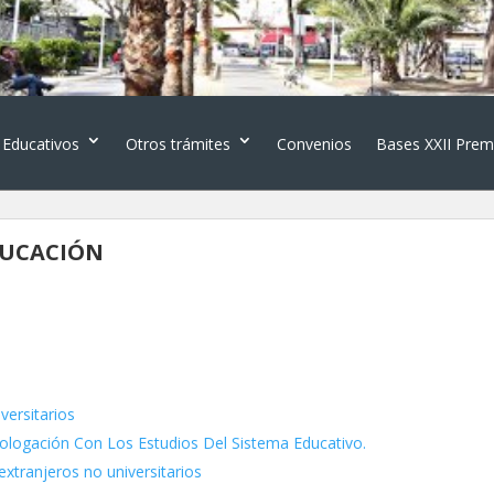
 Educativos
Otros trámites
Convenios
Bases XXII Prem
DUCACIÓN
versitarios
ologación Con Los Estudios Del Sistema Educativo.
extranjeros no universitarios