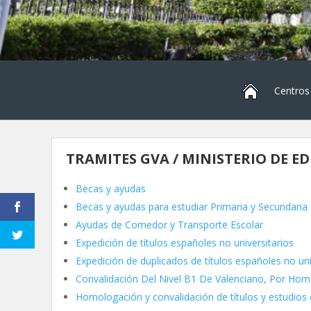
Centros
TRAMITES GVA / MINISTERIO DE E
Becas y ayudas
Becas y ayudas para estudiar Primaria y Secundaria
Ayudas de Comedor y Transporte Escolar
Expedición de títulos españoles no universitarios
Expedición de duplicados de títulos españoles no uni
Convalidación Del Nivel B1 De Valenciano, Por Hom
Homologación y convalidación de títulos y estudios 