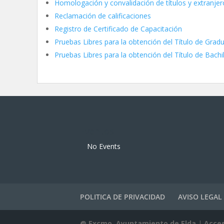
Homologación y convalidación de títulos y extranjero
Reclamación de calificaciones
Registro de Certificado de Capacitación
Pruebas Libres para la obtención del Título de Gra
Pruebas Libres para la obtención del Título de Bachi
Eventos
No Events
POLITICA DE PRIVACIDAD
AVISO LEGAL
@ Excmo. Ayuntamiento de Elda
|
Acces