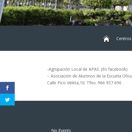
Centros
-Agrupación Local de APAS. (En facebook)
– Asociación de Alumnos de la Escuela Ofici
Calle Pico Veleta,10. Tfno. 966 957 690
Eventos
No Events