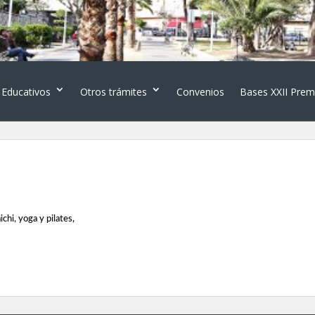
 Educativos
Otros trámites
Convenios
Bases XXII Prem
ichi, yoga y pilates,