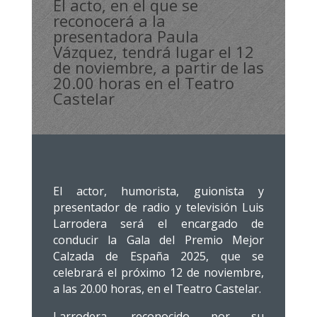
El acto, en el que se
reconocerá a la
presentadora Paula
Vázquez, tendrá lugar el 12
de noviembre, a partir de las
20.00 horas en el Teatro
Castelar
El actor, humorista, guionista y
presentador de radio y televisión Luis
Larrodera será el encargado de
conducir la Gala del Premio Mejor
Calzada de España 2025, que se
celebrará el próximo 12 de noviembre,
a las 20.00 horas, en el Teatro Castelar.
Larrodera, reconocido por su