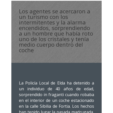
Los agentes se acercaron a
un turismo con los
intermitentes y la alarma
encendidos, sorprendiendo
a un hombre que había roto
uno de los cristales y tenía
medio cuerpo dentro del
coche
La Policía Local de Elda ha detenido a
un individuo de 40 años de edad,
sorprendido in fraganti cuando robaba
en el interior de un coche estacionado
en la calle Sibilia de Fortia. Los hechos
han tenido lugar la pasada madrugada,