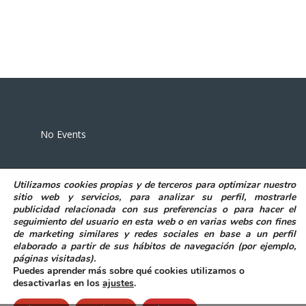
Eventos
No Events
Utilizamos
cookies propias y de terceros
para
optimizar nuestro
sitio web y servicios, para analizar su perfil, mostrarle
publicidad relacionada con sus preferencias o para hacer el
seguimiento del usuario en esta web o en varias webs con fines
POLITICA DE PRIVACIDAD
AVISO LEGAL
de marketing similares y redes sociales en base a un perfil
POLITICA DE COOKIES
elaborado a partir de sus hábitos de navegación (por ejemplo,
DECLARACIÓN DE ACCESIBILIDAD
páginas visitadas)
.
Puedes aprender más sobre qué cookies utilizamos o
desactivarlas en los
ajustes
.