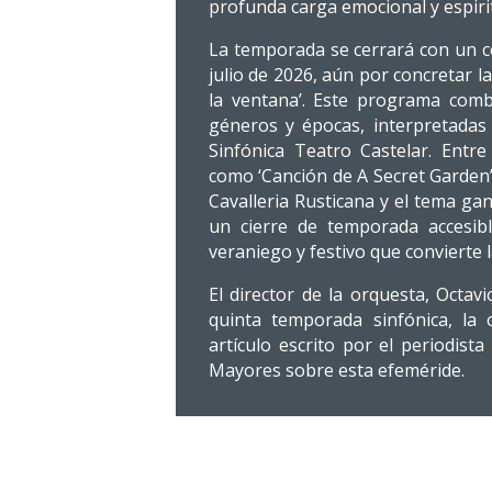
profunda carga emocional y espirit
La temporada se cerrará con un co
julio de 2026, aún por concretar la
la ventana’. Este programa com
géneros y épocas, interpretadas
Sinfónica Teatro Castelar. Entr
como ‘Canción de A Secret Garden’, 
Cavalleria Rusticana y el tema ga
un cierre de temporada accesib
veraniego y festivo que convierte 
El director de la orquesta, Octav
quinta temporada sinfónica, la
artículo escrito por el periodist
Mayores sobre esta efeméride.