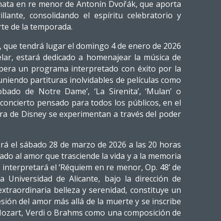
enata en re menor de Antonín Dvořák, que aporta
llante, consolidando el espíritu celebratorio y
rte de la temporada.
, que tendrá lugar el domingo 4 de enero de 2026
elar, estará dedicado a homenajear la música de
pera un programa interpretado con éxito por la
uniendo partituras inolvidables de películas como
robado de Notre Dame’, ‘La Sirenita’, ‘Mulan’ o
n concierto pensado para todos los públicos, en el
obra de Disney se experimentan a través del poder
.
rará el sábado 28 de marzo de 2026 a las 20 horas
ado al amor que trasciende la vida y a la memoria
 interpretará el ‘Réquiem en re menor, Op. 48’ de
a Universidad de Alicante, bajo la dirección de
xtraordinaria belleza y serenidad, constituye un
sión del amor más allá de la muerte y se inscribe
Mozart, Verdi o Brahms como una composición de