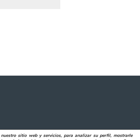
 nuestro sitio web y servicios, para analizar su perfil, mostrarle
POLITICA DE COOKIES
DECLARACIÓN DE ACCESIBILIDAD