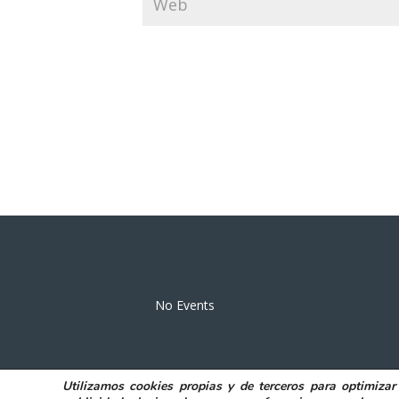
Eventos
No Events
Utilizamos
cookies propias y de terceros
para
optimizar
POLITICA DE PRIVACIDAD
AVISO LEGAL