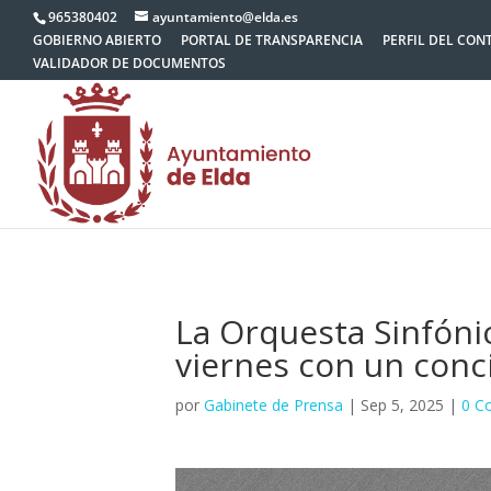
965380402
ayuntamiento@elda.es
GOBIERNO ABIERTO
PORTAL DE TRANSPARENCIA
PERFIL DEL CON
VALIDADOR DE DOCUMENTOS
La Orquesta Sinfóni
viernes con un conc
por
Gabinete de Prensa
|
Sep 5, 2025
|
0 C