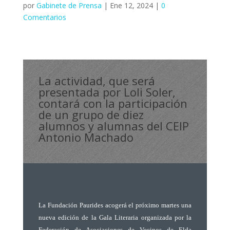
por
Gabinete de Prensa
|
Ene 12, 2024
|
0
Comentarios
La actividad, que será
presentada por Loli Soler,
contará con la participación
de un grupo de diez
alumnos y alumnas del CEIP
Antonio Machado
La Fundación Paurides acogerá el próximo martes una
nueva edición de la Gala Literaria organizada por la
Federación de Asociaciones de Vecinos de Elda