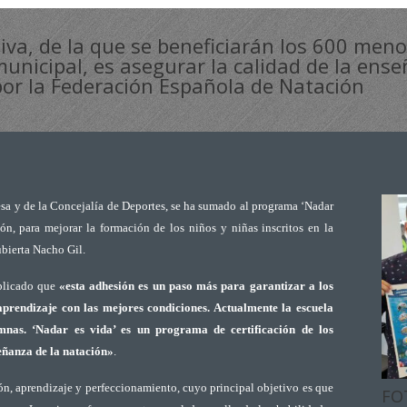
ativa, de la que se beneficiarán los 600 men
municipal, es asegurar la calidad de la ense
por la Federación Española de Natación
a y de la Concejalía de Deportes, se ha sumado al programa ‘Nadar
ón, para mejorar la formación de los niños y niñas inscritos en la
ubierta Nacho Gil.
plicado que
«esta adhesión es un paso más para garantizar a los
aprendizaje con las mejores condiciones. Actualmente la escuela
nas. ‘Nadar es vida’ es un programa de certificación de los
eñanza de la natación»
.
ón, aprendizaje y perfeccionamiento, cuyo principal objetivo es que
FO