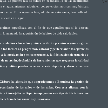
NA
gua. La primera fase se centra en el desarrollo de las habilidades
en el agua, mientras adquieren competencias motrices muy básicas,
o medio. En la segunda fase, adquieren autonomía, desarrollando
 nuevos en el agua.
ciplinas específicas, con el fin de que aquellos que sí lo deseen,
n, fomentando la adquisición de hábitos de vida saludables.
rando fases, los niños y niñas recibirán premios según categoría
a los técnicos a programar, valorar y perfeccionar los ejercicios
 a la motivación y en consecuencia, la fidelización de usuarios y
a de natación, dotándola de herramientas que aseguran la calidad
iños y niñas puedan acceder a este deporte y desarrollar sus
.
Gisbert
, ha afirmado que
«agradecemos a Emudesa la gestión de
cesidades de los niños y de las niñas. Con esta alianza con la
e la Concejalía de Deportes apoyamos este tipo de iniciativas que
 beneficio de los usuarios y usuarias»
.