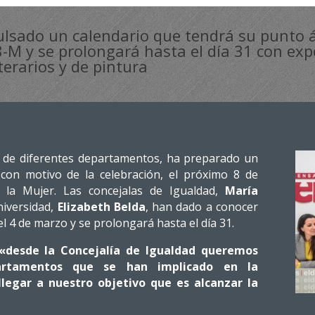
lsado un calendario que tendrá su punto ál
8-M y se prolongará hasta el día 31 con exp
iterarios y de pintura
s de diferentes departamentos, ha preparado un
con motivo de la celebración, el próximo 8 de
e la Mujer. Las concejalas de Igualdad,
María
niversidad,
Elizabeth Belda
, han dado a conocer
 4 de marzo y se prolongará hasta el día 31.
«desde la Concejalía de Igualdad queremos
artamentos que se han implicado en la
llegar a nuestro objetivo que es alcanzar la