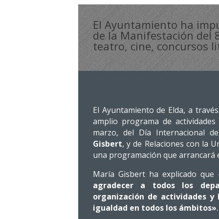
El Ayuntamiento ha impu
de la Manifestación del 
teatro, cine, concursos l
El Ayuntamiento de Elda, a travé
amplio programa de actividades 
marzo, del Día Internacional d
Gisbert
, y de Relaciones con la U
una programación que arrancará el
María Gisbert ha explicado que
agradecer a todos los dep
organización de actividades y 
igualdad en todos los ámbitos»
.