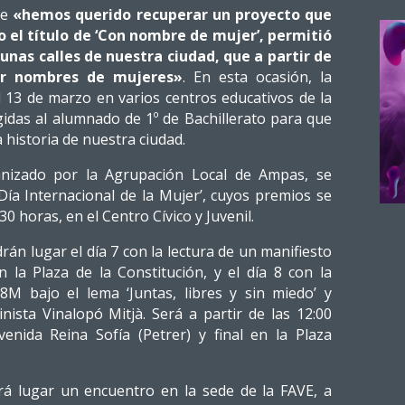
ue
«hemos querido recuperar un proyecto que
o el título de ‘Con nombre de mujer’, permitió
nas calles de nuestra ciudad, que a partir de
ar nombres de mujeres»
. En esta ocasión, la
al 13 de marzo en varios centros educativos de la
igidas al alumnado de 1º de Bachillerato para que
 historia de nuestra ciudad.
nizado por la Agrupación Local de Ampas, se
 ‘Día Internacional de la Mujer’, cuyos premios se
30 horas, en el Centro Cívico y Juvenil.
án lugar el día 7 con la lectura de un manifiesto
en la Plaza de la Constitución, y el día 8 con la
8M bajo el lema ‘Juntas, libres y sin miedo’ y
ista Vinalopó Mitjà. Será a partir de las 12:00
enida Reina Sofía (Petrer) y final en la Plaza
rá lugar un encuentro en la sede de la FAVE, a