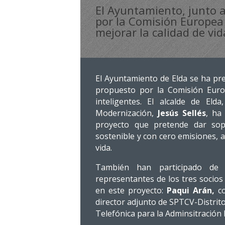
El Ayuntamiento, junto a 
por la Comisión Europea 
mejorar la calidad de vid
El Ayuntamiento de Elda se ha pres
propuesto por la Comisión Euro
inteligentes. El alcalde de Elda
Modernización,
Jesús Sellés
, ha
proyecto que pretende dar sop
sostenible y con cero emisiones, a
vida.
También han participado de 
representantes de los tres socios
en este proyecto:
Paqui Arán
,
c
director adjunto de SPTCV-Distrito
Telefónica para la Adminsitración