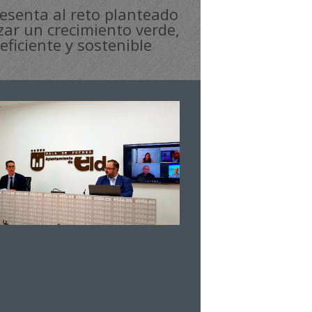
presenta al reto planteado
zar un crecimiento verde,
eficiente y sostenible