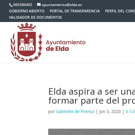
965380402
ayuntamiento@elda.es
GOBIERNO ABIERTO
PORTAL DE TRANSPARENCIA
PERFIL DEL CON
VALIDADOR DE DOCUMENTOS
Elda aspira a ser u
formar parte del pro
por
Gabinete de Prensa
|
Jun 3, 2020
|
0 Co