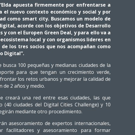
“Elda apuesta firmemente por enfrentarse a
ea el nuevo contexto económico y social y por
udad como smart city. Buscamos un modelo de
igital, acorde con los objetivos de Desarrollo
 y con el Europen Green Deal, y para ello va a
ecosistema local y con organismos lideres en
o de los tres socios que nos acompañan como
o Digital”.
enge busca 100 pequeñas y medianas ciudades de la
porte para que tengan un crecimiento verde,
frontar los retos urbanos y mejorar la calidad de
ón de 2 años y medio.
se creará una red entre esas ciudades, las que
o (40 ciudades del Digital Cities Challenge) y 10
legirán mediante otro procedimiento.
irán asesoramiento de expertos internacionales,
ar facilitadores y asesoramiento para formar