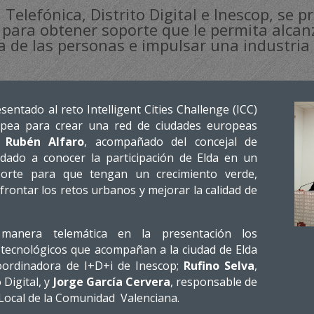
Telefónica, Distrito Digital e Inescop, se 
para obtener soporte que le permita alcan
a de las personas e impulsar una industria 
entado al reto Intelligent Cities Challenge (ICC)
pea para crear una red de ciudades europeas
,
Rubén Alfaro
, acompañado del concejal de
 dado a conocer la participación de Elda en un
orte para que tengan un crecimiento verde,
frontar los retos urbanos y mejorar la calidad de
manera telemática en la presentación los
 tecnológicos que acompañan a la ciudad de Elda
oordinadora de I+D+i de Inescop;
Rufino Selva
,
 Digital, y
Jorge García Cervera
, responsable de
 Local de la Comunidad Valenciana.