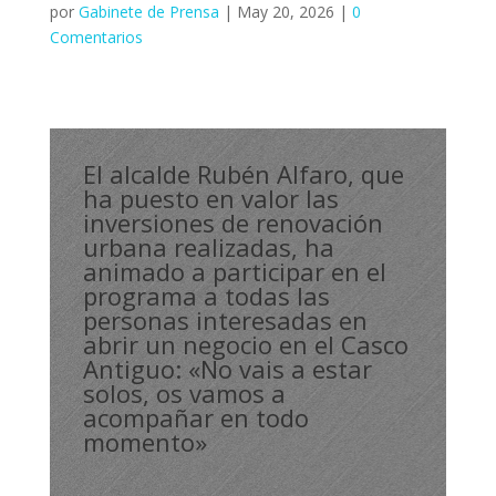
por
Gabinete de Prensa
|
May 20, 2026
|
0
Comentarios
El alcalde Rubén Alfaro, que
ha puesto en valor las
inversiones de renovación
urbana realizadas, ha
animado a participar en el
programa a todas las
personas interesadas en
abrir un negocio en el Casco
Antiguo: «No vais a estar
solos, os vamos a
acompañar en todo
momento»