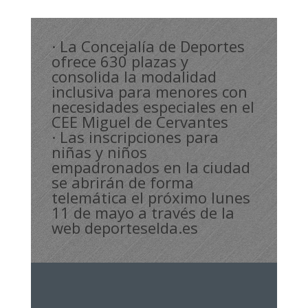
· La Concejalía de Deportes
ofrece 630 plazas y
consolida la modalidad
inclusiva para menores con
necesidades especiales en el
CEE Miguel de Cervantes
· Las inscripciones para
niñas y niños
empadronados en la ciudad
se abrirán de forma
telemática el próximo lunes
11 de mayo a través de la
web deporteselda.es