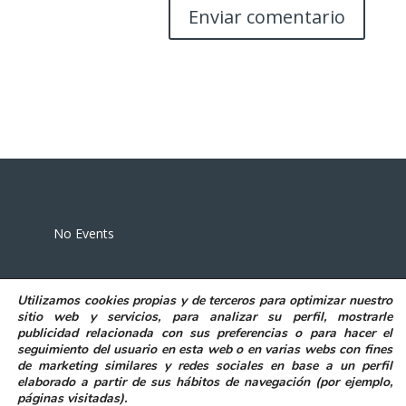
Eventos
No Events
Utilizamos
cookies propias y de terceros
para
optimizar nuestro
sitio web y servicios, para analizar su perfil, mostrarle
publicidad relacionada con sus preferencias o para hacer el
seguimiento del usuario en esta web o en varias webs con fines
POLITICA DE PRIVACIDAD
AVISO LEGAL
de marketing similares y redes sociales en base a un perfil
POLITICA DE COOKIES
elaborado a partir de sus hábitos de navegación (por ejemplo,
DECLARACIÓN DE ACCESIBILIDAD
páginas visitadas)
.