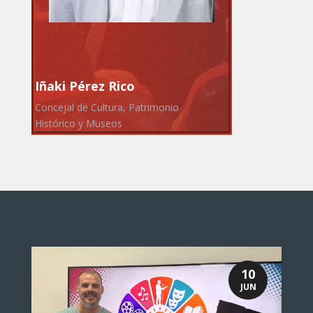
Iñaki Pérez Rico
Concejal de Cultura, Patrimonio
Histórico y Museos
10
JUN