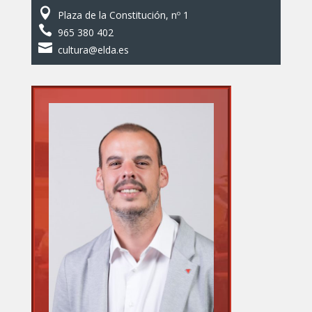

Plaza de la Constitución, nº 1

965 380 402

cultura@elda.es