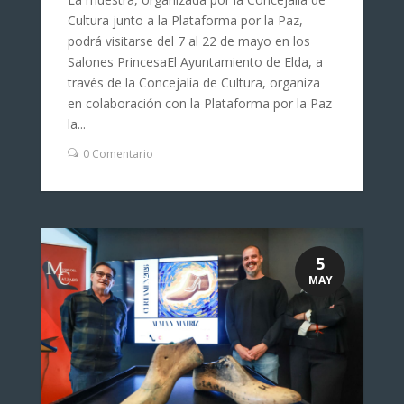
Cultura junto a la Plataforma por la Paz,
podrá visitarse del 7 al 22 de mayo en los
Salones PrincesaEl Ayuntamiento de Elda, a
través de la Concejalía de Cultura, organiza
en colaboración con la Plataforma por la Paz
la...
0 Comentario
5
MAY