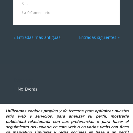
el...
0 Comentario
« Entradas más antiguas
Entradas siguientes »
Eventos
No Events
Utilizamos
cookies propias y de terceros
para
optimizar nuestro
sitio web y servicios, para analizar su perfil, mostrarle
publicidad relacionada con sus preferencias o para hacer el
seguimiento del usuario en esta web o en varias webs con fines
POLITICA DE PRIVACIDAD
AVISO LEGAL
de marketing similares y redes sociales en base a un perfil