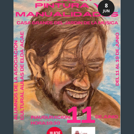
8
JUN