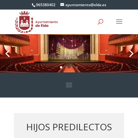
965380402
ayuntamiento@elda.es
HIJOS PREDILECTOS