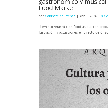
gastronómico y musical c
Food Market
por
Gabinete de Prensa
|
Abr 8, 2026
|
0 C
El evento reunirá diez ‘food trucks’ con pr
ilustración, y actuaciones en directo de Gri