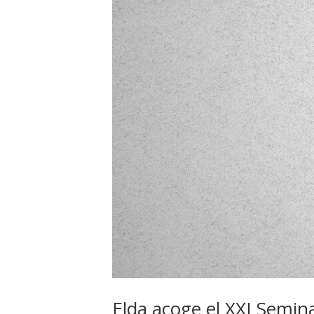
Elda acoge el XXI Semina