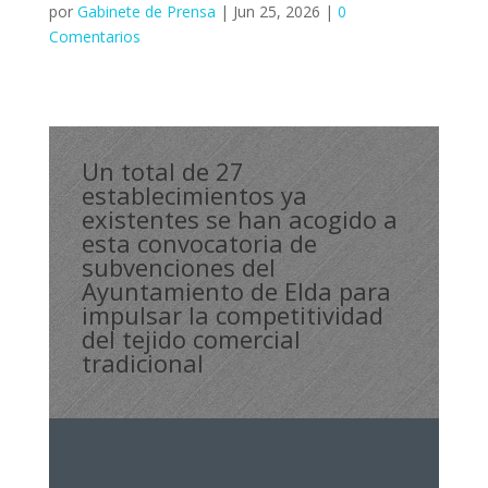
por
Gabinete de Prensa
|
Jun 25, 2026
|
0
Comentarios
Un total de 27
establecimientos ya
existentes se han acogido a
esta convocatoria de
subvenciones del
Ayuntamiento de Elda para
impulsar la competitividad
del tejido comercial
tradicional