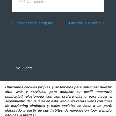
1 Comentario
« Entradas más antiguas
Entradas siguientes »
Eventos
No Events
Utilizamos
cookies propias y de terceros
para
optimizar nuestro
sitio web y servicios, para analizar su perfil, mostrarle
publicidad relacionada con sus preferencias o para hacer el
seguimiento del usuario en esta web o en varias webs con fines
POLITICA DE PRIVACIDAD
AVISO LEGAL
de marketing similares y redes sociales en base a un perfil
POLITICA DE COOKIES
elaborado a partir de sus hábitos de navegación (por ejemplo,
DECLARACIÓN DE ACCESIBILIDAD
páginas visitadas)
.