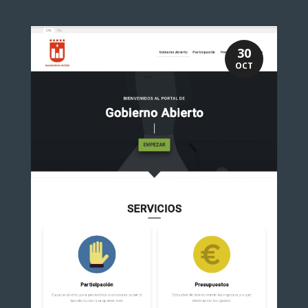
30
OCT