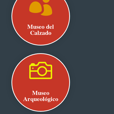

Museo del
Calzado

Museo
Arqueológico