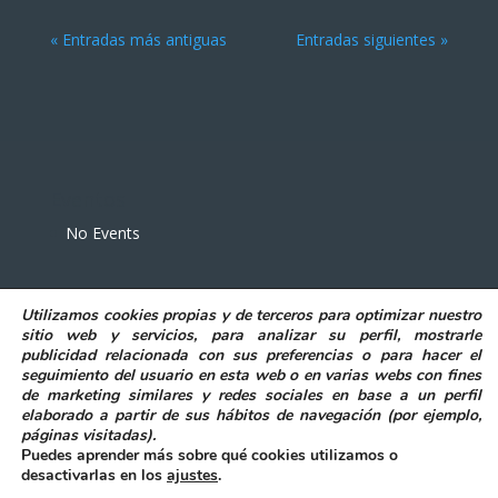
« Entradas más antiguas
Entradas siguientes »
Eventos
No Events
Utilizamos
cookies propias y de terceros
para
optimizar nuestro
sitio web y servicios, para analizar su perfil, mostrarle
publicidad relacionada con sus preferencias o para hacer el
seguimiento del usuario en esta web o en varias webs con fines
POLITICA DE PRIVACIDAD
AVISO LEGAL
de marketing similares y redes sociales en base a un perfil
POLITICA DE COOKIES
elaborado a partir de sus hábitos de navegación (por ejemplo,
DECLARACIÓN DE ACCESIBILIDAD
páginas visitadas)
.
Puedes aprender más sobre qué cookies utilizamos o
desactivarlas en los
ajustes
.