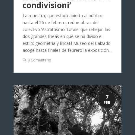
condivisioni’
La muestra, que estará abierta al público
hasta el 26 de febrero, reúne obras del
colectivo ‘Astrattismo Totale’ que reflejan las
dos grandes líneas en que se ha divido el
estilo: geometría y líricaEl Museo del Calzado
acoge hasta finales de febrero la exposición...
0 Comentario
7
FEB