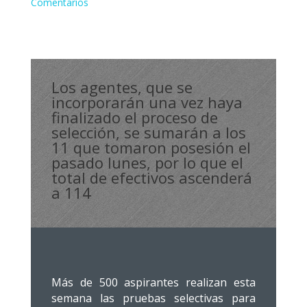
Comentarios
Los agentes, que se
incorporarán una vez haya
finalizado el proceso de
selección, se sumarán a los
11 que tomaron posesión el
pasado lunes, por lo que el
total de efectivos ascenderá
a 114
Más de 500 aspirantes realizan esta
semana las pruebas selectivas para