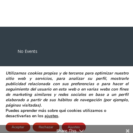
Eventos
No Events
Utilizamos
cookies propias y de terceros
para
optimizar nuestro
sitio web y servicios, para analizar su perfil, mostrarle
publicidad relacionada con sus preferencias o para hacer el
seguimiento del usuario en esta web o en varias webs con fines
POLITICA DE PRIVACIDAD
AVISO LEGAL
de marketing similares y redes sociales en base a un perfil
POLITICA DE COOKIES
elaborado a partir de sus hábitos de navegación (por ejemplo,
DECLARACIÓN DE ACCESIBILIDAD
páginas visitadas)
.
Puedes aprender más sobre qué cookies utilizamos o
desactivarlas en los
ajustes
.
Aceptar
Rechazar
Ajustes
@ Excmo. Ayuntamiento de Elda
|
Accesibilidad
Share This