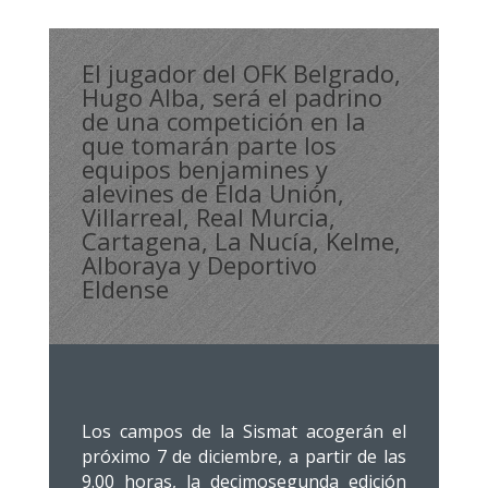
El jugador del OFK Belgrado,
Hugo Alba, será el padrino
de una competición en la
que tomarán parte los
equipos benjamines y
alevines de Elda Unión,
Villarreal, Real Murcia,
Cartagena, La Nucía, Kelme,
Alboraya y Deportivo
Eldense
Los campos de la Sismat acogerán el
próximo 7 de diciembre, a partir de las
9.00 horas, la decimosegunda edición