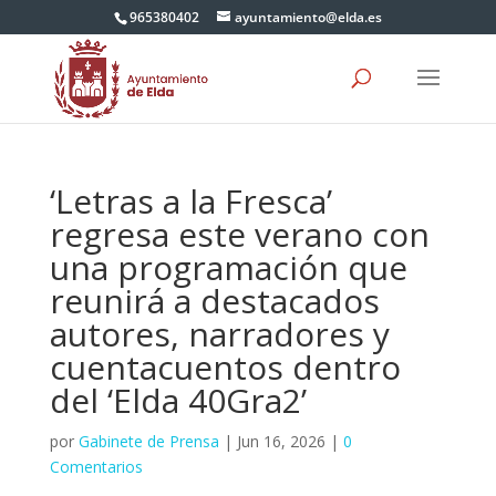
965380402
ayuntamiento@elda.es
‘Letras a la Fresca’
regresa este verano con
una programación que
reunirá a destacados
autores, narradores y
cuentacuentos dentro
del ‘Elda 40Gra2’
por
Gabinete de Prensa
|
Jun 16, 2026
|
0
Comentarios