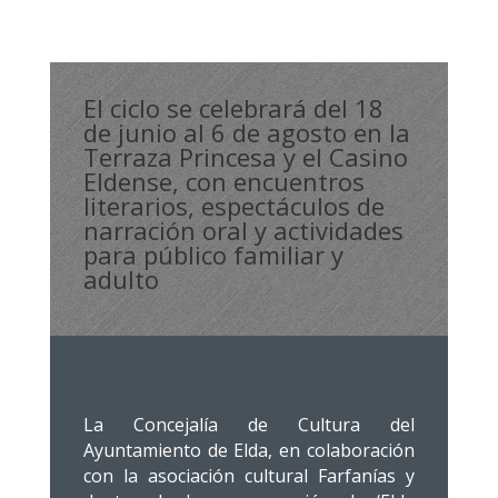
El ciclo se celebrará del 18
de junio al 6 de agosto en la
Terraza Princesa y el Casino
Eldense, con encuentros
literarios, espectáculos de
narración oral y actividades
para público familiar y
adulto
La Concejalía de Cultura del
Ayuntamiento de Elda, en colaboración
con la asociación cultural Farfanías y