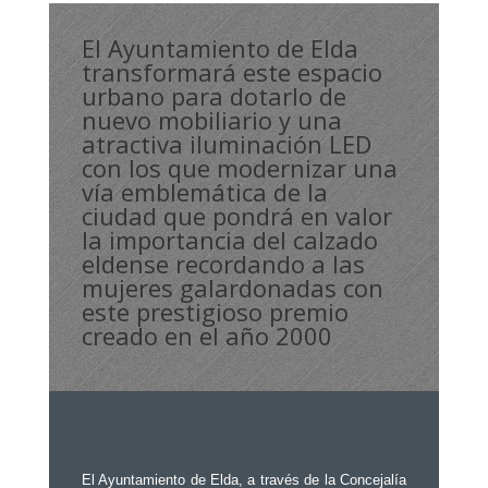
El Ayuntamiento de Elda
transformará este espacio
urbano para dotarlo de
nuevo mobiliario y una
atractiva iluminación LED
con los que modernizar una
vía emblemática de la
ciudad que pondrá en valor
la importancia del calzado
eldense recordando a las
mujeres galardonadas con
este prestigioso premio
creado en el año 2000
El Ayuntamiento de Elda, a través de la Concejalía