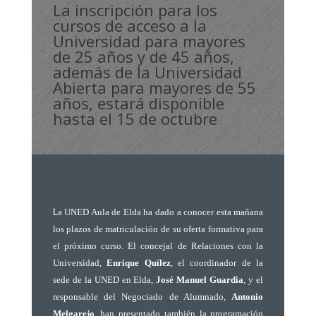
La inscripción para los
cursos de acceso a la
Universidad para mayores
de 25 años y de 45 años,
además de la Universidad
Abierta para mayores de 55
años, estará disponible
hasta el 15 de octubre
L
a UNED Aula de Elda ha dado a conocer esta mañana
los plazos de matriculación de su oferta formativa para
el próximo curso. El concejal de Relaciones con la
Universidad,
Enrique Quílez
, el coordinador de la
sede de la UNED en Elda,
José Manuel Guardia
, y el
responsable del Negociado de Alumnado,
Antonio
Melgarejo
, han presentado también la programación