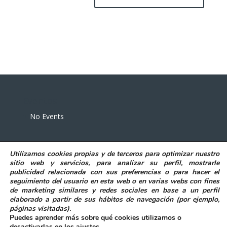
Eventos
No Events
Utilizamos
cookies propias y de terceros
para
optimizar nuestro
sitio web y servicios, para analizar su perfil, mostrarle
publicidad relacionada con sus preferencias o para hacer el
seguimiento del usuario en esta web o en varias webs con fines
POLITICA DE PRIVACIDAD
AVISO LEGAL
de marketing similares y redes sociales en base a un perfil
POLITICA DE COOKIES
elaborado a partir de sus hábitos de navegación (por ejemplo,
DECLARACIÓN DE ACCESIBILIDAD
páginas visitadas)
.
Puedes aprender más sobre qué cookies utilizamos o
desactivarlas en los
ajustes
.