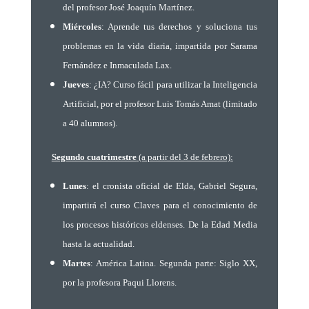
del profesor José Joaquín Martínez.
Miércoles
: Aprende tus derechos y soluciona tus
problemas en la vida diaria, impartida por Sarama
Fernández e Inmaculada Lax.
Jueves
: ¿IA? Curso fácil para utilizar la Inteligencia
Artificial, por el profesor Luis Tomás Amat (limitado
a 40 alumnos).
Segundo cuatrimestre
(a partir del 3 de febrero):
Lunes
: el cronista oficial de Elda, Gabriel Segura,
impartirá el curso Claves para el conocimiento de
los procesos históricos eldenses. De la Edad Media
hasta la actualidad.
Martes
: América Latina. Segunda parte: Siglo XX,
por la profesora Paqui Llorens.