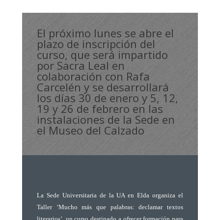
El próximo lunes se abre el
plazo de inscripción del
curso, que será impartido
por Sacra Leal en
colaboración con Rafa
Carcelén y se desarrollará
los días 30 de enero y 5, 12,
19 y 26 de febrero en las
instalaciones de la Sede en
el Museo del Calzado
La Sede Universitaria de la UA en Elda organiza el
Taller ‘Mucho más que palabras: declamar textos
literarios’, un curso destinado a ofrecer formación para