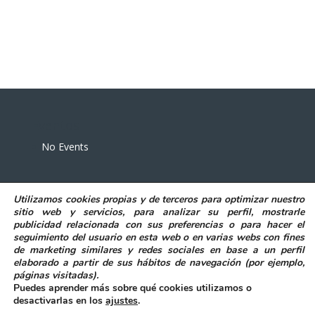
Eventos
No Events
Utilizamos
cookies propias y de terceros
para
optimizar nuestro
sitio web y servicios, para analizar su perfil, mostrarle
publicidad relacionada con sus preferencias o para hacer el
seguimiento del usuario en esta web o en varias webs con fines
POLITICA DE PRIVACIDAD
AVISO LEGAL
de marketing similares y redes sociales en base a un perfil
POLITICA DE COOKIES
elaborado a partir de sus hábitos de navegación (por ejemplo,
DECLARACIÓN DE ACCESIBILIDAD
páginas visitadas)
.
Puedes aprender más sobre qué cookies utilizamos o
desactivarlas en los
ajustes
.