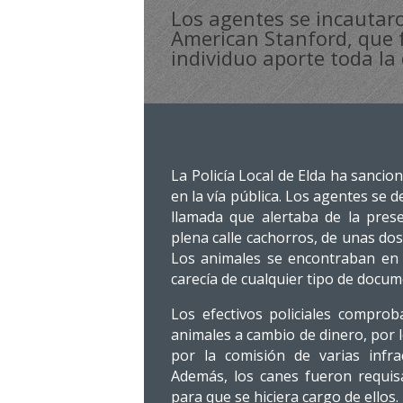
Los agentes se incautar
American Stanford, que f
individuo aporte toda l
La Policía Local de Elda ha sanci
en la vía pública. Los agentes se d
llamada que alertaba de la pres
plena calle cachorros, de unas do
Los animales se encontraban en 
carecía de cualquier tipo de docum
Los efectivos policiales comprob
animales a cambio de dinero, por 
por la comisión de varias infr
Además, los canes fueron requis
para que se hiciera cargo de ellos.