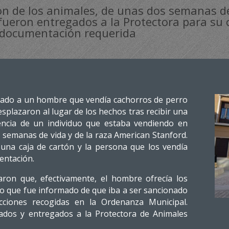
on de los animales, de unas dos semanas de
ueron entregados a la Protectora para su 
a documentación requerida
onado a un hombre que vendía cachorros de perro
esplazaron al lugar de los hechos tras recibir una
encia de un individuo que estaba vendiendo en
s semanas de vida y de la raza American Stanford.
una caja de cartón y la persona que los vendía
entación.
aron que, efectivamente, el hombre ofrecía los
lo que fue informado de que iba a ser sancionado
acciones recogidas en la Ordenanza Municipal.
ados y entregados a la Protectora de Animales