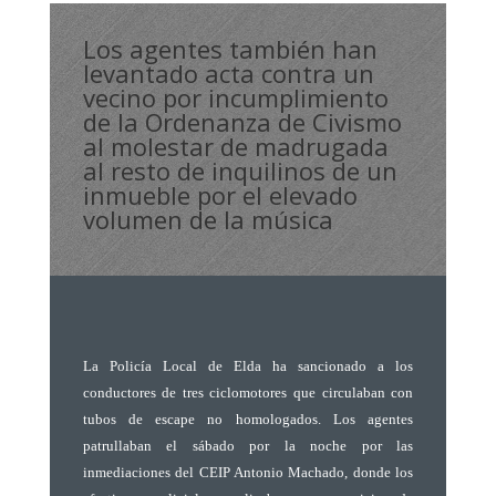
Los agentes también han
levantado acta contra un
vecino por incumplimiento
de la Ordenanza de Civismo
al molestar de madrugada
al resto de inquilinos de un
inmueble por el elevado
volumen de la música
La Policía Local de Elda ha sancionado a los
conductores de tres ciclomotores que circulaban con
tubos de escape no homologados. Los agentes
patrullaban el sábado por la noche por las
inmediaciones del CEIP Antonio Machado, donde los