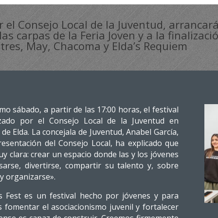
r el Consejo Local de la Juventud, arrancar
 las carpas de la Feria Joven y a la finaliza
etres, May, Chacoma y Elda’s Requiem
o sábado, a partir de las 17:00 horas, el festival
zado por el Consejo Local de la Juventud en
de Elda. La concejala de Juventud, Anabel García,
resentación del Consejo Local, ha explicado que
y clara: crear un espacio donde las y los jóvenes
rse, divertirse, compartir su talento y, sobre
 y organizarse».
 Fest es un festival hecho por jóvenes y para
s fomentar el asociacionismo juvenil y fortalecer