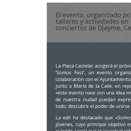
El evento, organizado po
talleres y actividades en
conciertos de DJayme, C
La Plaza Castelar acogerá el próxim
‘Somos Fest’, un evento organi
colaboración con el Ayuntamiento 
junto a María de la Calle, en rep
«este evento nace con una idea mu
de nuestra ciudad puedan expresa
todo, descubrir el poder de unirse
La edil ha destacado que «Somos
jóvenes, cuyo principal objetivo e