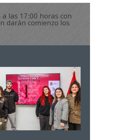
á a las 17:00 horas con
ción darán comienzo los