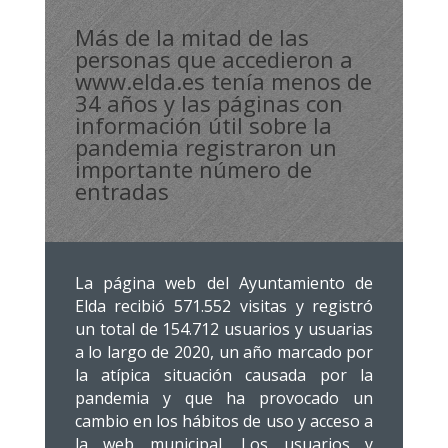
Más de la mitad de las
personas que accedieron a
www.elda.es tenía menos de
34 años y las páginas con
información útil sobre la
pandemia registraron un
importante número de
entradas
La página web del Ayuntamiento de
Elda recibió 571.552 visitas y registró
un total de 154.712 usuarios y usuarias
a lo largo de 2020, un año marcado por
la atípica situación causada por la
pandemia y que ha provocado un
cambio en los hábitos de uso y acceso a
la web municipal. Los usuarios y