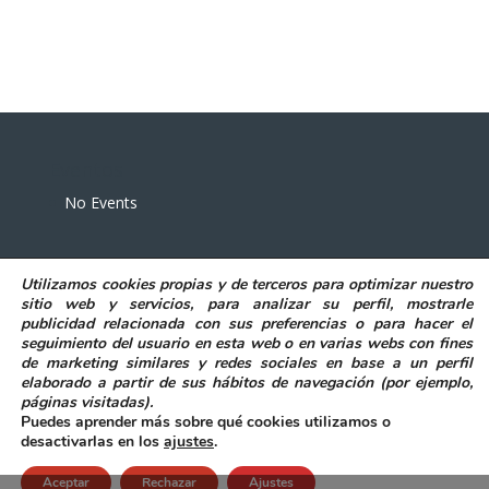
Eventos
No Events
Utilizamos
cookies propias y de terceros
para
optimizar nuestro
sitio web y servicios, para analizar su perfil, mostrarle
publicidad relacionada con sus preferencias o para hacer el
seguimiento del usuario en esta web o en varias webs con fines
POLITICA DE PRIVACIDAD
AVISO LEGAL
de marketing similares y redes sociales en base a un perfil
POLITICA DE COOKIES
elaborado a partir de sus hábitos de navegación (por ejemplo,
DECLARACIÓN DE ACCESIBILIDAD
páginas visitadas)
.
Puedes aprender más sobre qué cookies utilizamos o
desactivarlas en los
ajustes
.
Aceptar
Rechazar
Ajustes
@ Excmo. Ayuntamiento de Elda
|
Accesibilidad