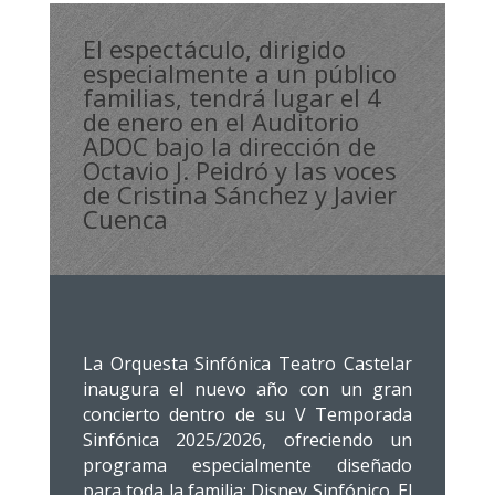
El espectáculo, dirigido
especialmente a un público
familias, tendrá lugar el 4
de enero en el Auditorio
ADOC bajo la dirección de
Octavio J. Peidró y las voces
de Cristina Sánchez y Javier
Cuenca
La Orquesta Sinfónica Teatro Castelar
inaugura el nuevo año con un gran
concierto dentro de su V Temporada
Sinfónica 2025/2026, ofreciendo un
programa especialmente diseñado
para toda la familia: Disney Sinfónico. El