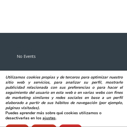
Eventos
No Events
Utilizamos
cookies propias y de terceros
para
optimizar nuestro
sitio web y servicios, para analizar su perfil, mostrarle
publicidad relacionada con sus preferencias o para hacer el
seguimiento del usuario en esta web o en varias webs con fines
POLITICA DE PRIVACIDAD
AVISO LEGAL
de marketing similares y redes sociales en base a un perfil
POLITICA DE COOKIES
elaborado a partir de sus hábitos de navegación (por ejemplo,
DECLARACIÓN DE ACCESIBILIDAD
páginas visitadas)
.
Puedes aprender más sobre qué cookies utilizamos o
desactivarlas en los
ajustes
.