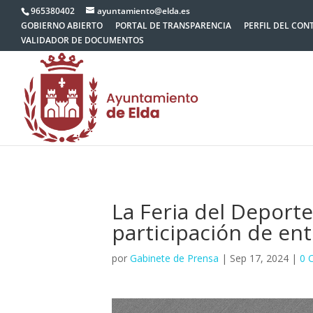
965380402
ayuntamiento@elda.es
GOBIERNO ABIERTO
PORTAL DE TRANSPARENCIA
PERFIL DEL CON
VALIDADOR DE DOCUMENTOS
La Feria del Deporte
participación de ent
por
Gabinete de Prensa
|
Sep 17, 2024
|
0 