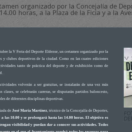
rtamen organizado por la Concejalía de Dep
14.00 horas, a la Plaza de la Ficia y a la Av
tubre la V Feria del Deporte Eldense, un certamen organizado por la
es y clubes deportivos de la ciudad. Como en las cuatro ediciones
 actividades tanto de práctica del deporte y de exhibición como de
d.
ctividades volverán a ser gratuitas, se instalarán de una vez más
n clases, se celebrarán carreras, se disputarán partidos baloncesto,
es de diferentes disciplinas deportivas.
añada de
José María Martínez
, técnico de la Concejalía de Deportes,
FO
DE
a las 10.00 y se prolongará hasta las 14.00 horas. El objetivo es
 tengan visibilidad y puedan dar a conocer sus actividades. Todos
n evento en el que el Ayuntamiento pondrá todos los recursos para