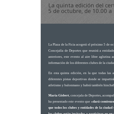
La quinta edición del ce
5 de octubre, de 10.00 a 
La Plaza de la Ficia acogerá el próximo 5 de oc
Concejalía de Deportes que reunirá a entidad
anteriores, este evento al aire libre aglutina
información de los diferentes clubes de la ciuda
En esta quinta edición, en la que todas las a
diferentes pistas deportivas donde se impartirá
atletismo y balonmano y habrá también hinchabl
María Gisbert
, concejala de Deportes, acomp
ha presentado este evento que
«dará comienzo 
que todos los clubes y entidades de la ciudad
los clubes están invitados a participar en u