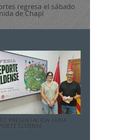
ortes regresa el sábado
enida de Chapí
TO PRESENTACIÓN FERIA
PORTE ELDENSE