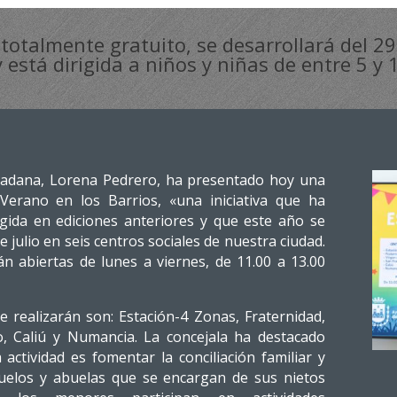
r totalmente gratuito, se desarrollará del 29 
y está dirigida a niños y niñas de entre 5 y
udadana, Lorena Pedrero, ha presentado hoy una
Verano en los Barrios, «una iniciativa que ha
ida en ediciones anteriores y que este año se
de julio en seis centros sociales de nuestra ciudad.
n abiertas de lunes a viernes, de 11.00 a 13.00
e realizarán son: Estación-4 Zonas, Fraternidad,
o, Caliú y Numancia. La concejala ha destacado
 actividad es fomentar la conciliación familiar y
buelos y abuelas que se encargan de sus nietos