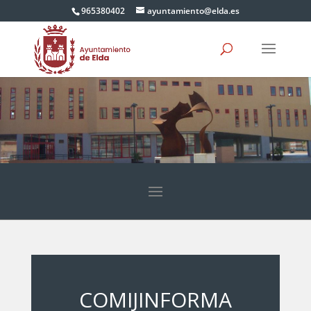
965380402
ayuntamiento@elda.es
COMIJINFORMA