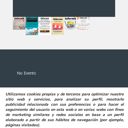
Eventos
No Events
Utilizamos
cookies propias y de terceros
para
optimizar nuestro
sitio web y servicios, para analizar su perfil, mostrarle
publicidad relacionada con sus preferencias o para hacer el
seguimiento del usuario en esta web o en varias webs con fines
POLITICA DE PRIVACIDAD
AVISO LEGAL
de marketing similares y redes sociales en base a un perfil
POLITICA DE COOKIES
elaborado a partir de sus hábitos de navegación (por ejemplo,
DECLARACIÓN DE ACCESIBILIDAD
páginas visitadas)
.