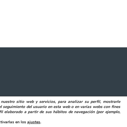
 nuestro sitio web y servicios, para analizar su perfil, mostrarle
POLITICA DE COOKIES
DECLARACIÓN DE ACCESIBILIDAD
el seguimiento del usuario en esta web o en varias webs con fines
il elaborado a partir de sus hábitos de navegación (por ejemplo,
ibilidad
tivarlas en los
ajustes
.