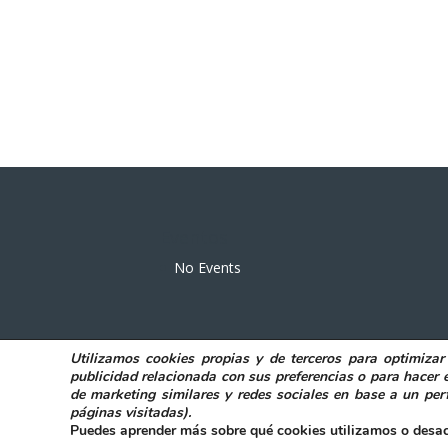
Eventos
No Events
Utilizamos
cookies propias y de terceros
para
optimizar
POLITICA DE PRIVACIDAD
AVISO LEGAL
publicidad relacionada con sus preferencias o para hacer 
de marketing similares y redes sociales en base a un perf
páginas visitadas)
.
@ Excmo. Ayuntamiento de Elda
|
Acces
Puedes aprender más sobre qué cookies utilizamos o desac