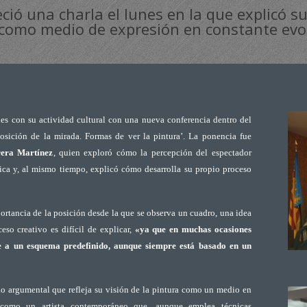
eció una charla el lunes en la que explicó s
a como medio de expresión en constante evo
es con su actividad cultural con una nueva conferencia dentro del
osición de la mirada. Formas de ver la pintura’. La ponencia fue
rera Martínez
, quien exploró cómo la percepción del espectador
rica y, al mismo tiempo, explicó cómo desarrolla su propio proceso
ortancia de la posición desde la que se observa un cuadro, una idea
ceso creativo es difícil de explicar,
«ya que en muchas ocasiones
e a un esquema predefinido, aunque siempre está basado en un
lo argumental que refleja su visión de la pintura como un medio en
ó como un artista contemporáneo que, aunque emplea técnicas