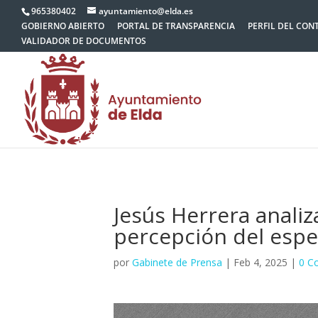
965380402
ayuntamiento@elda.es
GOBIERNO ABIERTO
PORTAL DE TRANSPARENCIA
PERFIL DEL CON
VALIDADOR DE DOCUMENTOS
Jesús Herrera analiz
percepción del espe
por
Gabinete de Prensa
|
Feb 4, 2025
|
0 C