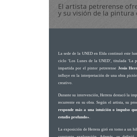
El artista petrerense ofr
y su visión de la pintur
L
a sede de la UNED en Elda continuó este lun
ciclo ‘Los Lunes de la UNED’, titulada ‘La p
impartida por el pintor petrerense
Jesús Her
influye en la interpretación de una obra pictó
creativo.
Durante su intervención, Herrera destacó la imp
recurrente en su obra. Según el artista, su pro
responde más a una intuición o impulso qu
estudio profundo»
.
La exposición de Herrera giró en torno a un hi
constante exploración. Además, se defini