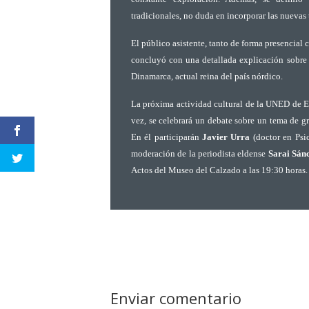
tradicionales, no duda en incorporar las nuevas 
El público asistente, tanto de forma presencial 
concluyó con una detallada explicación sobre e
Dinamarca, actual reina del país nórdico.
La próxima actividad cultural de la UNED de Eld
vez, se celebrará un debate sobre un tema de gr
En él participarán
Javier Urra
(doctor en Psi
moderación de la periodista eldense
Sarai Sán
Actos del Museo del Calzado a las 19:30 horas.
Enviar comentario