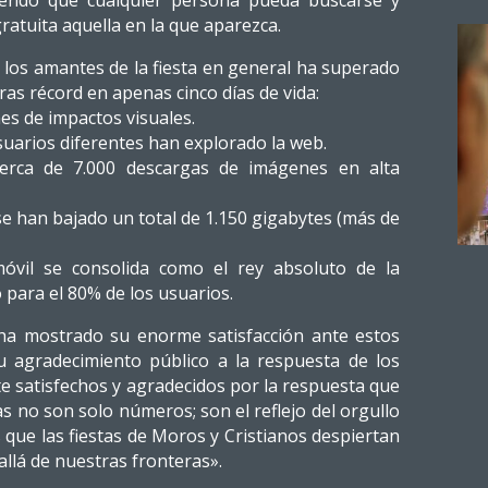
tiendo que cualquier persona pueda buscarse y
atuita aquella en la que aparezca.
e los amantes de la fiesta en general ha superado
ras récord en apenas cinco días de vida:
nes de impactos visuales.
usuarios diferentes han explorado la web.
cerca de 7.000 descargas de imágenes en alta
se han bajado un total de 1.150 gigabytes (más de
móvil se consolida como el rey absoluto de la
o para el 80% de los usuarios.
, ha mostrado su enorme satisfacción ante estos
u agradecimiento público a la respuesta de los
 satisfechos y agradecidos por la respuesta que
fras no son solo números; son el reflejo del orgullo
 que las fiestas de Moros y Cristianos despiertan
allá de nuestras fronteras».