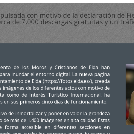
mpulsada con motivo de la declaración de Fie
erca de 7.000 descargas gratuitas y un tráf
miento de los Moros y Cristianos de Elda han
 para inundar el entorno digital. La nueva página
amiento de Elda (https://fotos.elda.es/), creada
s imágenes de los diferentes actos con motivo de
sta como de Interés Turístico Internacional, ha
es en sus primeros cinco días de funcionamiento.
tivo de inmortalizar y poner en valor la grandeza
go de más de 1.400 imágenes en alta calidad. Estas
de forma accesible en diferentes secciones en