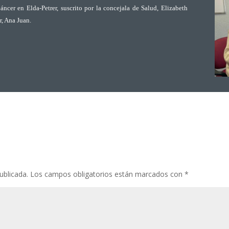
áncer en Elda-Petrer, suscrito por la concejala de Salud,
Elizabeth
r, Ana Juan.
ublicada.
Los campos obligatorios están marcados con
*