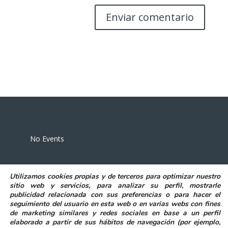
Eventos
No Events
Utilizamos
cookies propias y de terceros
para
optimizar nuestro
sitio web y servicios, para analizar su perfil, mostrarle
publicidad relacionada con sus preferencias o para hacer el
seguimiento del usuario en esta web o en varias webs con fines
POLITICA DE PRIVACIDAD
AVISO LEGAL
de marketing similares y redes sociales en base a un perfil
POLITICA DE COOKIES
elaborado a partir de sus hábitos de navegación (por ejemplo,
DECLARACIÓN DE ACCESIBILIDAD