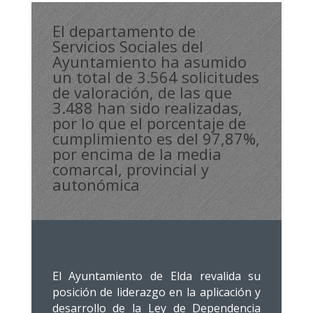
El departamento de
Servicios Sociales del
Ayuntamiento ha asumido
un total de 3.564 solicitudes
de valoración, de las que
3.488 han sido realizadas,
por lo que el porcentaje de
cumplimiento es del 97,87%,
por encima de la media
comarcal, provincial y
autonómica
El Ayuntamiento de Elda revalida su
posición de liderazgo en la aplicación y
desarrollo de la Ley de Dependencia