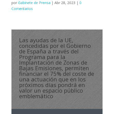
por
Gabinete de Prensa
|
Abr 28, 2023
|
0
Comentarios
Las ayudas de la UE,
concedidas por el Gobierno
de España a través del
Programa para la
Implantación de Zonas de
Bajas Emisiones, permiten
financiar el 75% del coste de
una actuación que en los
próximos días pondrá en
valor un espacio público
emblemático