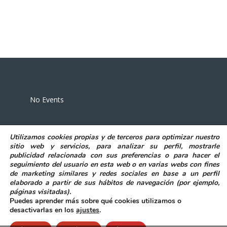
Eventos
No Events
Utilizamos
cookies propias y de terceros
para
optimizar nuestro
sitio web y servicios, para analizar su perfil, mostrarle
publicidad relacionada con sus preferencias o para hacer el
seguimiento del usuario en esta web o en varias webs con fines
POLITICA DE PRIVACIDAD
AVISO LEGAL
de marketing similares y redes sociales en base a un perfil
POLITICA DE COOKIES
elaborado a partir de sus hábitos de navegación (por ejemplo,
DECLARACIÓN DE ACCESIBILIDAD
páginas visitadas)
.
Puedes aprender más sobre qué cookies utilizamos o
desactivarlas en los
ajustes
.