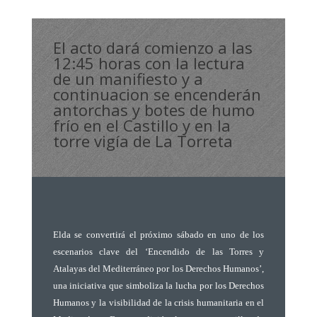
El acto dará comienzo a las
12:45 horas con la lectura
de un manifiesto y a
continuacion se encenderán
antorchas y botes de humo
frío en el Castillo y en la
torre vigía de La Torreta
Elda
se convertirá
e
l próximo sábado en uno de los
escenarios clave del ‘Encendido de las Torres y
Atalayas del Mediterráneo por los Derechos Humanos’,
una iniciativa que simboliza la lucha por los Derechos
Humanos y la visibilidad de la crisis humanitaria en el