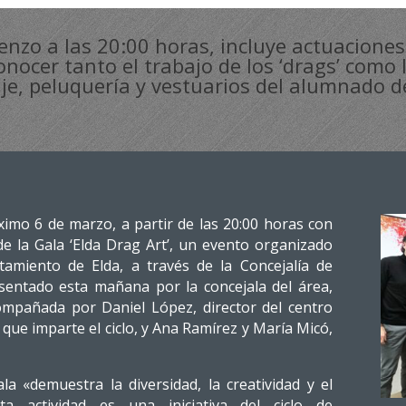
enzo a las 20:00 horas, incluye actuaciones 
nocer tanto el trabajo de los ‘drags’ como 
aje, peluquería y vestuarios del alumnado d
ximo 6 de marzo, a partir de las 20:00 horas con
 de la Gala ‘Elda Drag Art’, un evento organizado
tamiento de Elda, a través de la Concejalía de
esentado esta mañana por la concejala del área,
ompañada por Daniel López, director del centro
que imparte el ciclo, y Ana Ramírez y María Micó,
a «demuestra la diversidad, la creatividad y el
ta actividad es una iniciativa del ciclo de