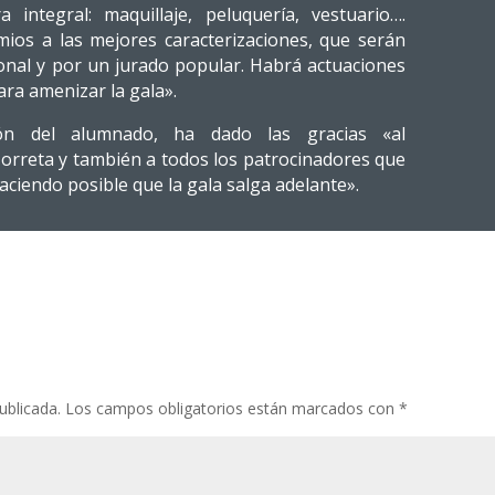
integral: maquillaje, peluquería, vestuario….
ios a las mejores caracterizaciones, que serán
onal y por un jurado popular. Habrá actuaciones
ara amenizar la gala».
ón del alumnado, ha dado las gracias «al
Torreta y también a todos los patrocinadores que
ciendo posible que la gala salga adelante».
ublicada.
Los campos obligatorios están marcados con
*