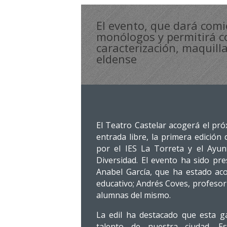
El evento, que dará comi
monólogos y permitirá co
caracterización, maquill
eldense
El Teatro Castelar acogerá el pró
entrada libre, la primera edición
por el IES La Torreta y el Ayun
Diversidad. El evento ha sido pr
Anabel García, que ha estado ac
educativo; Andrés Coves, profesor 
alumnas del mismo.
La edil ha destacado que esta gal
talento de nuestra ciudad. Es