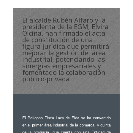
El alcalde Rubén Alfaro y la
presidenta de la EGM, Elvira
Olcina, han firmado el acta
de constitución de una
figura jurídica que permitirá
mejorar la gestión del área
industrial, potenciando las
sinergias empresariales y
fomentado la colaboración
público-privada
El Polígono Finca Lacy de Elda se ha convertido
en el primer área industrial de la comarca, y quinta
de la provincia, que cuenta con una Entidad de