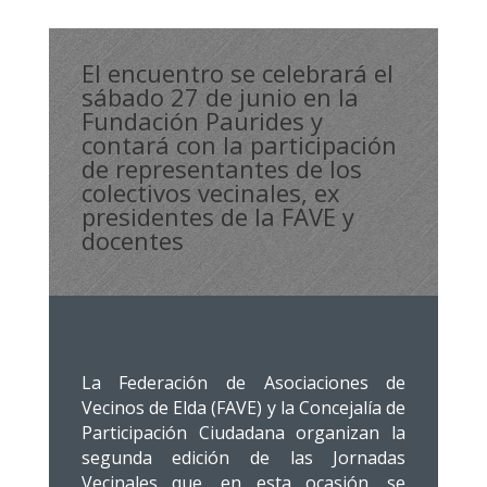
El encuentro se celebrará el
sábado 27 de junio en la
Fundación Paurides y
contará con la participación
de representantes de los
colectivos vecinales, ex
presidentes de la FAVE y
docentes
La Federación de Asociaciones de
Vecinos de Elda (FAVE) y la Concejalía de
Participación Ciudadana organizan la
segunda edición de las Jornadas
Vecinales que, en esta ocasión, se