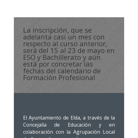
La inscripción, que se
adelanta casi un mes con
respecto al curso anterior,
será del 15 al 23 de mayo en
ESO y Bachillerato y aún
está por concretar las
fechas del calendario de
Formación Profesional
El Ayuntamiento de Elda, a través de la
Concejalía de Educación y en
colaboración con la Agrupación Local