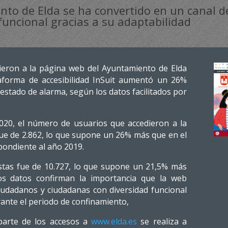
nto de Elda se ha convertido en un canal d
funcional gracias a su adaptabilidad
ieron a la página web del Ayuntamiento de Elda
taforma de accesibilidad InSuit aumentó un 26%
estado de alarma, según los datos facilitados por
020, el número de usuarios que accedieron a la
ue de 2.862, lo que supone un 26% más que en el
pondiente al año 2019.
stas fue de 10.727, lo que supone un 21,5% más
tos datos confirman la importancia que la web
iudadanos y ciudadanas con diversidad funcional
rante el periodo de confinamiento,
 parte de los accesos a
www.elda.es
se realiza a