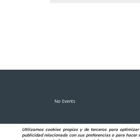
Eventos
No Events
Utilizamos
cookies propias y de terceros
para
optimizar
POLITICA DE PRIVACIDAD
AVISO LEGAL
publicidad relacionada con sus preferencias o para hacer 