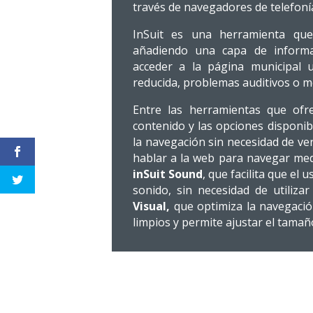
través de navegadores de telefonía
InSuit es una herramienta que 
añadiendo una capa de informa
acceder a la página municipal u
reducida, problemas auditivos o mo
Entre las herramientas que of
contenido y las opciones disponibl
la navegación sin necesidad de ver
hablar a la web para navegar medi
inSuit Sound
, que facilita que el
sonido, sin necesidad de utiliz
Visual,
que optimiza la navegació
limpios y permite ajustar el tamañ