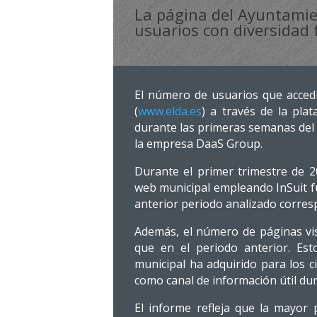
La página del Ayuntamie
usuarios con diversidad 
El número de usuarios que acced
(
www.elda.es
) a través de la pla
durante las primeras semanas del 
la empresa DaaS Group.
Durante el primer trimestre de 2
web municipal empleando InSuit f
anterior periodo analizado corres
Además, el número de páginas vi
que en el periodo anterior. Es
municipal ha adquirido para los c
como canal de información útil du
El informe refleja que la mayor