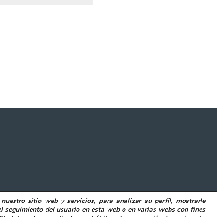
 nuestro sitio web y servicios, para analizar su perfil, mostrarle
POLITICA DE COOKIES
DECLARACIÓN DE ACCESIBILIDAD
el seguimiento del usuario en esta web o en varias webs con fines